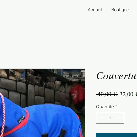
Accueil
Boutique
Couvertur
Prix
 40,00 € 
32,00 
origina
Quantité
*