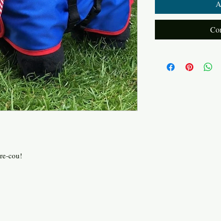
A
Com
vre-cou!