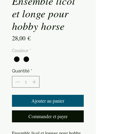
Ensemble licol
et longe pour
hobby horse
Prix
28,00 €
Couleur
*
Quantité
*
Ajouter au panier
Commander et payer
Ensemble licol et lonnge pour hobby