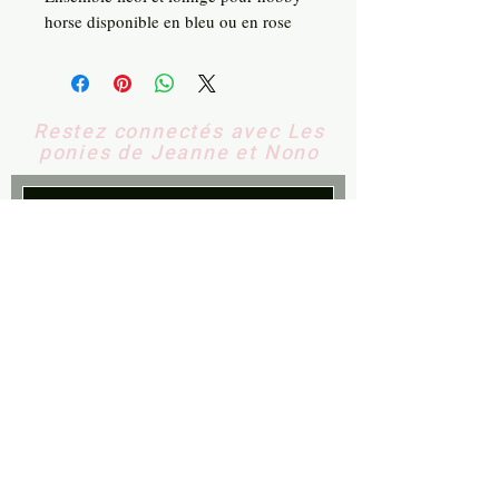
horse disponible en bleu ou en rose
Restez connectés avec Les
ponies de Jeanne et Nono
S'abonner
Contactez-nous
​
Email:
contact@lesponiesdejean
neetnono.fr