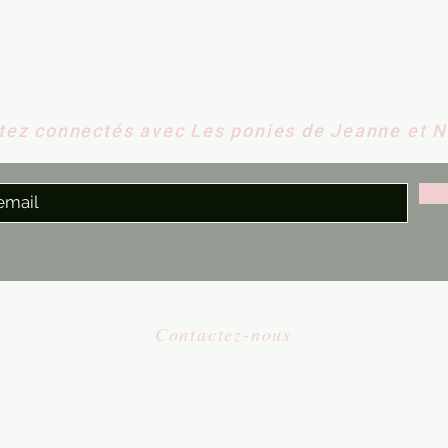
tez connectés avec Les ponies de Jeanne et 
Contactez-nous
​
Email:
contact@lesponiesdejeanneetnono.fr