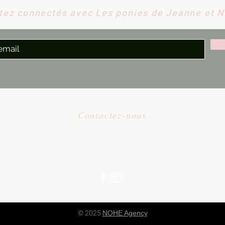
tez connectés avec Les ponies de Jeanne et 
Contactez-nous
​
Email:
contact@lesponiesdejeanneetnono.fr
© 2025
NOHE Agency