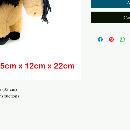
A
Com
le (35 cm)
instructions