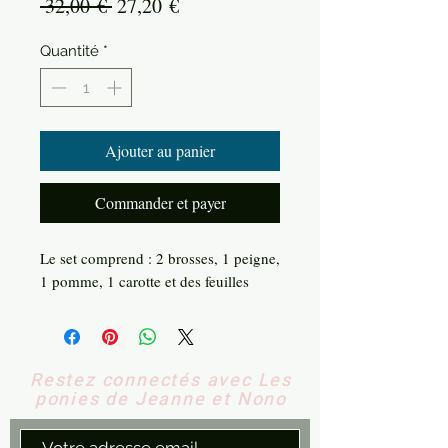
Prix
Prix
 32,00 € 
27,20 €
original
promotionnel
Quantité
*
Ajouter au panier
Commander et payer
Le set comprend : 2 brosses, 1 peigne,
1 pomme, 1 carotte et des feuilles
Restez connectés avec Les
ponies de Jeanne et Nono