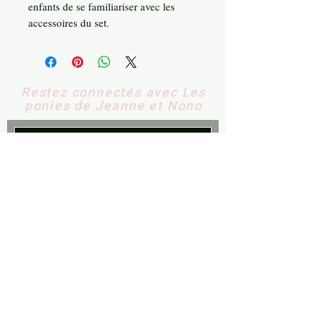
enfants de se familiariser avec les
accessoires du set.
Restez connectés avec Les
ponies de Jeanne et Nono
S'abonner
Contactez-nous
​
Email:
contact@lesponiesdejean
neetnono.fr